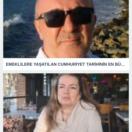
EMEKLİLERE YAŞATILAN CUMHURİYET TARİHİNİN EN BÜYÜK ZULMÜNÜN DERİN ANALİZİ !