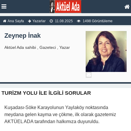
Ana Sayfa
Yazarlar
11.08.2025
1498 Görüntüleme
Zeynep İnak
Aktüel Ada sahibi , Gazeteci , Yazar
TURİZM YOLU İLE İLGİLİ SORULAR
Kuşadası-Söke Karayolunun Yaylaköy noktasında
meydana gelen kayma ve çökme, ilk olarak gazetemiz
AKTÜEL ADA tarafından halkımıza duyuruldu.