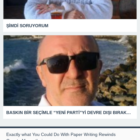
ŞİMDİ SORUYORUM
BASKIN BİR SEÇİMLE “YENİ PARTİ”Yİ DEVRE DIŞI BIRAKMAK İÇİN DÜĞMEYE Mİ BASILDI?
Exactly what You Could Do With Paper Writing Rewinds