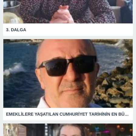
3. DALGA
EMEKLİLERE YAŞATILAN CUMHURİYET TARİHİNİN EN BÜYÜK ZULMÜNÜN DERİN ANALİZİ !