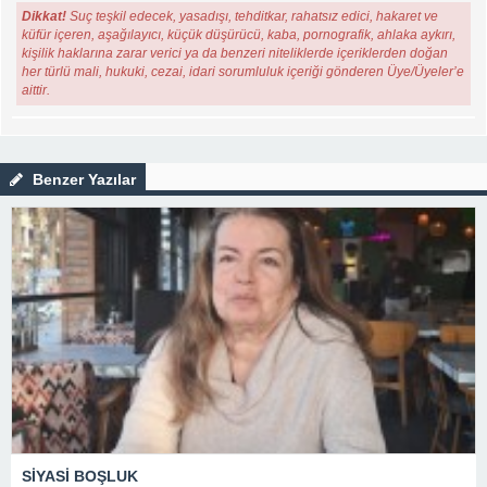
Dikkat!
Suç teşkil edecek, yasadışı, tehditkar, rahatsız edici, hakaret ve
küfür içeren, aşağılayıcı, küçük düşürücü, kaba, pornografik, ahlaka aykırı,
kişilik haklarına zarar verici ya da benzeri niteliklerde içeriklerden doğan
her türlü mali, hukuki, cezai, idari sorumluluk içeriği gönderen Üye/Üyeler’e
aittir.
Benzer Yazılar
SİYASİ BOŞLUK