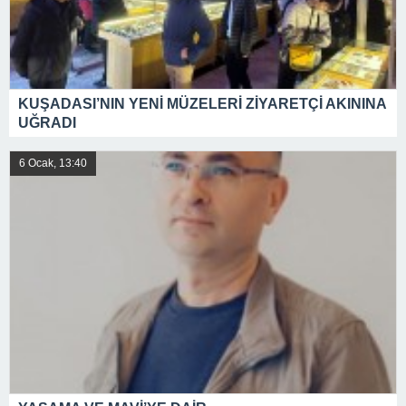
KUŞADASI’NIN YENİ MÜZELERİ ZİYARETÇİ AKININA
UĞRADI
6 Ocak, 13:40