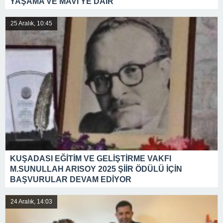
YAŞAMA VE MAVİ’YE DAİR
25 Aralık, 10:45
KUŞADASI EĞİTİM VE GELİŞTİRME VAKFI
M.SUNULLAH ARISOY 2025 ŞİİR ÖDÜLÜ İÇİN
BAŞVURULAR DEVAM EDİYOR
24 Aralık, 14:03