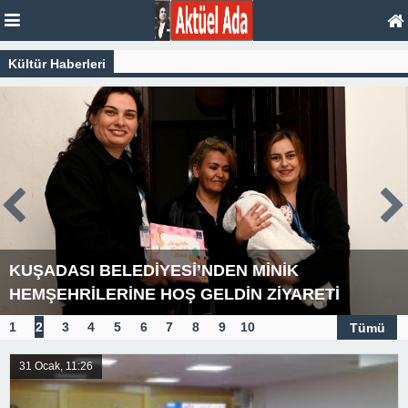
Kültür Haberleri
KUŞADASI BELEDİYESİ’NDEN MİNİK
HEMŞEHRİLERİNE HOŞ GELDİN ZİYARETİ
1
2
3
4
5
6
7
8
9
10
Tümü
31 Ocak, 11:26