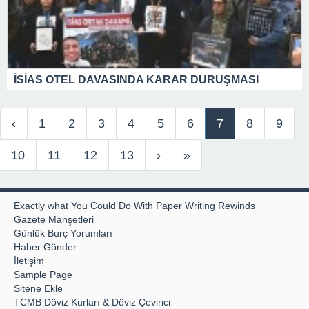
İSİAS OTEL DAVASINDA KARAR DURUŞMASI
‹
1
2
3
4
5
6
7
8
9
10
11
12
13
›
»
Exactly what You Could Do With Paper Writing Rewinds
Gazete Manşetleri
Günlük Burç Yorumları
Haber Gönder
İletişim
Sample Page
Sitene Ekle
TCMB Döviz Kurları & Döviz Çevirici