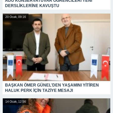
ADÜ KONSERVATUVAR ÖĞRENCİLERİ YENİ
DERSLİKLERİNE KAVUŞTU
20 Ocak, 09:16
BAŞKAN ÖMER GÜNEL’DEN YAŞAMINI YİTİREN
HALUK PERK İÇİN TAZİYE MESAJI
14 Ocak, 12:56