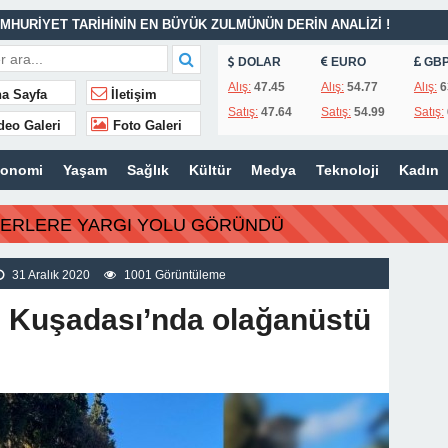
MHURİYET TARİHİNİN EN BÜYÜK ZULMÜNÜN DERİN ANALİZİ !
DOLAR
EURO
GB
İTLERİ UNUTULMADI
Alış:
47.45
Alış:
54.77
Alış:
6
a Sayfa
İletişim
Satış:
47.64
Satış:
54.99
Satış:
K
deo Galeri
Foto Galeri
İSİ’NDEN ÖNEMLİ KARARLAR
konomi
Yaşam
Sağlık
Kültür
Medya
Teknoloji
Kadın
ı – 42 “Kırık Şehirlerin Çocukları”
AÇINILMAZ SONU !
BERLERE YARGI YOLU GÖRÜNDÜ
 AÇIKLAMALAR
ILIR
31 Aralık 2020
1001 Görüntüleme
e Kuşadası’nda olağanüstü