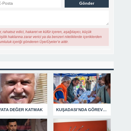
, rahatsız edici, hakaret ve küfür içeren, aşağılayıcı, küçük
şilik haklarına zarar verici ya da benzeri niteliklerde içeriklerden
rumluluk içeriği gönderen Üye/Üyeler’e aittir.
YATA DEĞER KATMAK
KUŞADASI’NDA GÖREV ŞEHİTLERİ UNUTULMADI