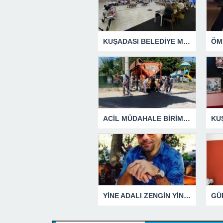
KUŞADASI BELEDİYE MECLİSİ’NDEN ÖNEMLİ KARARLAR
ACİL MÜDAHALE BİRİMİ HİZMETİNİ SÜRDÜRÜYOR
YİNE ADALI ZENGİN YİNE BEN DEDİ