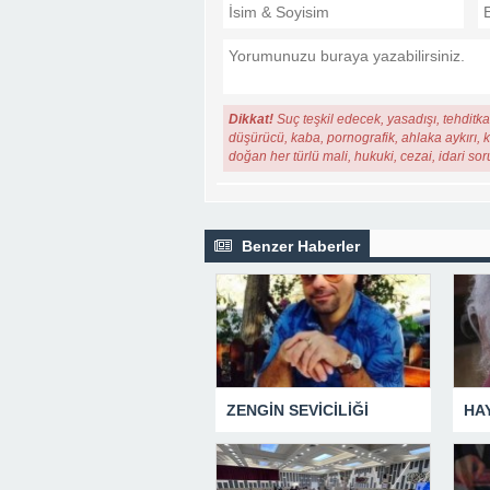
Dikkat!
Suç teşkil edecek, yasadışı, tehditkar
düşürücü, kaba, pornografik, ahlaka aykırı, ki
doğan her türlü mali, hukuki, cezai, idari so
Benzer Haberler
ZENGİN SEVİCİLİĞİ
HA