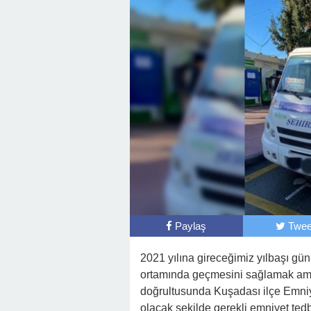
Paylaş
Twee
2021 yılına gireceğimiz yılbaşı g
ortamında geçmesini sağlamak amac
doğrultusunda Kuşadası ilçe Emni
olacak şekilde gerekli emniyet tedbi