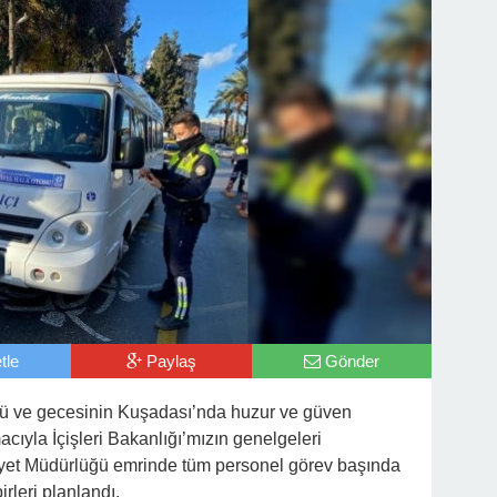
tle
Paylaş
Gönder
ünü ve gecesinin Kuşadası’nda huzur ve güven
ıyla İçişleri Bakanlığı’mızın genelgeleri
yet Müdürlüğü emrinde tüm personel görev başında
rleri planlandı.