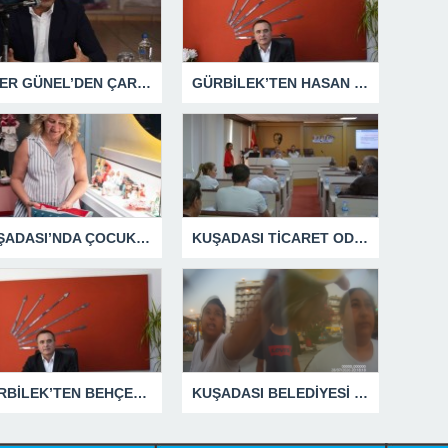
ÖMER GÜNEL’DEN ÇARPICI AÇIKLAMALAR
GÜRBİLEK’TEN HASAN SARGIN’A YANIT GECİKMEDİ
KUŞADASI’NDA ÇOCUKLUĞUN HATIRALARI OYUNCAK MÜZESİNDE HAYAT BULACAK
KUŞADASI TİCARET ODASI TEMMUZ MECLİSİNDE YEREL İŞLETMELERE ANLAMLI DESTEK
GÜRBİLEK’TEN BEHÇET ALP’E SERT YANIT
KUŞADASI BELEDİYESİ ZABITA MEMURUNU DARBEDEN DİLENCİ 2 KADIN TUTUKLANDI