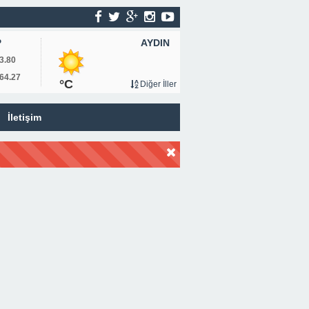
AYDIN
P
3.80
64.27
°C
Diğer İller
İletişim