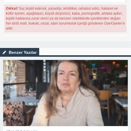
Dikkat!
Suç teşkil edecek, yasadışı, tehditkar, rahatsız edici, hakaret ve
küfür içeren, aşağılayıcı, küçük düşürücü, kaba, pornografik, ahlaka aykırı,
kişilik haklarına zarar verici ya da benzeri niteliklerde içeriklerden doğan
her türlü mali, hukuki, cezai, idari sorumluluk içeriği gönderen Üye/Üyeler’e
aittir.
Benzer Yazılar