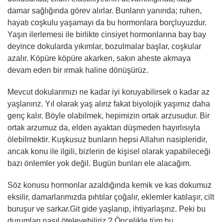
damar sağlığında görev alırlar. Bunların yanında; ruhen,
hayatı coşkulu yaşamayı da bu hormonlara borçluyuzdur.
Yaşın ilerlemesi ile birlikte cinsiyet hormonlarına bay bay
deyince dokularda yıkımlar, bozulmalar başlar, coşkular
azalır. Köpüre köpüre akarken, sakın aheste akmaya
devam eden bir ırmak haline dönüşürüz.
Mevcut dokularımızı ne kadar iyi koruyabilirsek o kadar az
yaşlanırız. Yıl olarak yaş alırız fakat biyolojik yaşımız daha
genç kalır. Böyle olabilmek, hepimizin ortak arzusudur. Bir
ortak arzumuz da, elden ayaktan düşmeden hayırlısıyla
ölebilmektir. Kuşkusuz bunların hepsi Allahın nasipleridir,
ancak konu ile ilgili, bizlerin de kişisel olarak yapabileceği
bazı önlemler yok değil. Bugün bunları ele alacağım.
Söz konusu hormonlar azaldığında kemik ve kas dokumuz
eksilir, damarlarımızda pıhtılar çoğalır, eklemler katılaşır, cilt
buruşur ve sarkar.Git gide yaşlanıp, ihtiyarlaşırız. Peki bu
durumları nasıl öteleyebiliriz ? Öncelikle tüm bu