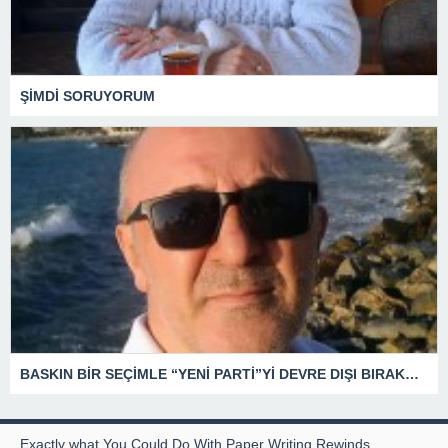
ŞİMDİ SORUYORUM
BASKIN BİR SEÇİMLE “YENİ PARTİ”Yİ DEVRE DIŞI BIRAKMAK İÇİN DÜĞMEYE Mİ BASILDI?
Exactly what You Could Do With Paper Writing Rewinds