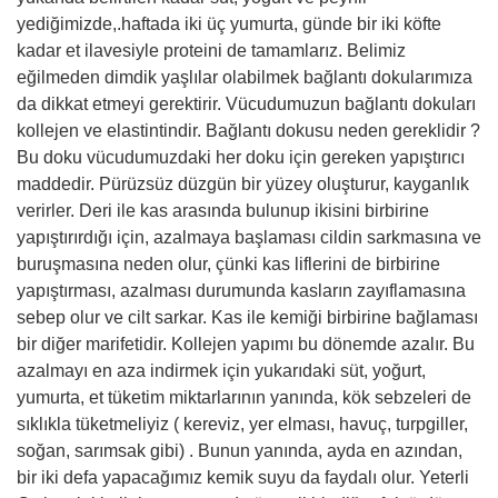
yediğimizde,.haftada iki üç yumurta, günde bir iki köfte
kadar et ilavesiyle proteini de tamamlarız. Belimiz
eğilmeden dimdik yaşlılar olabilmek bağlantı dokularımıza
da dikkat etmeyi gerektirir. Vücudumuzun bağlantı dokuları
kollejen ve elastintindir. Bağlantı dokusu neden gereklidir ?
Bu doku vücudumuzdaki her doku için gereken yapıştırıcı
maddedir. Pürüzsüz düzgün bir yüzey oluşturur, kayganlık
verirler. Deri ile kas arasında bulunup ikisini birbirine
yapıştırırdığı için, azalmaya başlaması cildin sarkmasına ve
buruşmasına neden olur, çünki kas liflerini de birbirine
yapıştırması, azalması durumunda kasların zayıflamasına
sebep olur ve cilt sarkar. Kas ile kemiği birbirine bağlaması
bir diğer marifetidir. Kollejen yapımı bu dönemde azalır. Bu
azalmayı en aza indirmek için yukarıdaki süt, yoğurt,
yumurta, et tüketim miktarlarının yanında, kök sebzeleri de
sıklıkla tüketmeliyiz ( kereviz, yer elması, havuç, turpgiller,
soğan, sarımsak gibi) . Bunun yanında, ayda en azından,
bir iki defa yapacağımız kemik suyu da faydalı olur. Yeterli