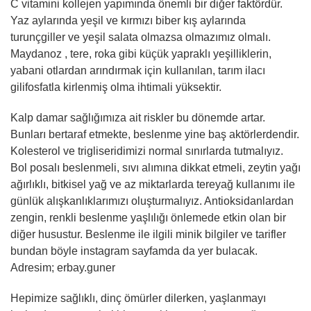
C vitamini kollejen yapımında önemli bir diğer faktördür.
Yaz aylarında yeşil ve kırmızı biber kış aylarında
turunçgiller ve yeşil salata olmazsa olmazımız olmalı.
Maydanoz , tere, roka gibi küçük yapraklı yeşilliklerin,
yabani otlardan arındırmak için kullanılan, tarım ilacı
gilifosfatla kirlenmiş olma ihtimali yüksektir.
Kalp damar sağlığımıza ait riskler bu dönemde artar.
Bunları bertaraf etmekte, beslenme yine baş aktörlerdendir.
Kolesterol ve trigliseridimizi normal sınırlarda tutmalıyız.
Bol posalı beslenmeli, sıvı alımına dikkat etmeli, zeytin yağı
ağırlıklı, bitkisel yağ ve az miktarlarda tereyağ kullanımı ile
günlük alışkanlıklarımızı oluşturmalıyız. Antioksidanlardan
zengin, renkli beslenme yaşlılığı önlemede etkin olan bir
diğer husustur. Beslenme ile ilgili minik bilgiler ve tarifler
bundan böyle instagram sayfamda da yer bulacak.
Adresim; erbay.guner
Hepimize sağlıklı, dinç ömürler dilerken, yaşlanmayı