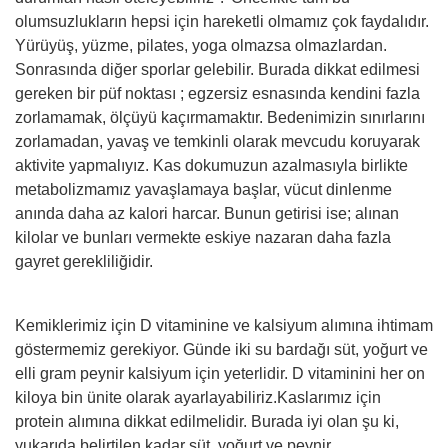
olumsuzlukların hepsi için hareketli olmamız çok faydalıdır.
Yürüyüş, yüzme, pilates, yoga olmazsa olmazlardan.
Sonrasında diğer sporlar gelebilir. Burada dikkat edilmesi
gereken bir püf noktası ; egzersiz esnasında kendini fazla
zorlamamak, ölçüyü kaçırmamaktır. Bedenimizin sınırlarını
zorlamadan, yavaş ve temkinli olarak mevcudu koruyarak
aktivite yapmalıyız. Kas dokumuzun azalmasıyla birlikte
metabolizmamız yavaşlamaya başlar, vücut dinlenme
anında daha az kalori harcar. Bunun getirisi ise; alınan
kilolar ve bunları vermekte eskiye nazaran daha fazla
gayret gerekliliğidir.
Kemiklerimiz için D vitaminine ve kalsiyum alımına ihtimam
göstermemiz gerekiyor. Günde iki su bardağı süt, yoğurt ve
elli gram peynir kalsiyum için yeterlidir. D vitaminini her on
kiloya bin ünite olarak ayarlayabiliriz.Kaslarımız için
protein alımına dikkat edilmelidir. Burada iyi olan şu ki,
yukarıda belirtilen kadar süt, yoğurt ve peynir