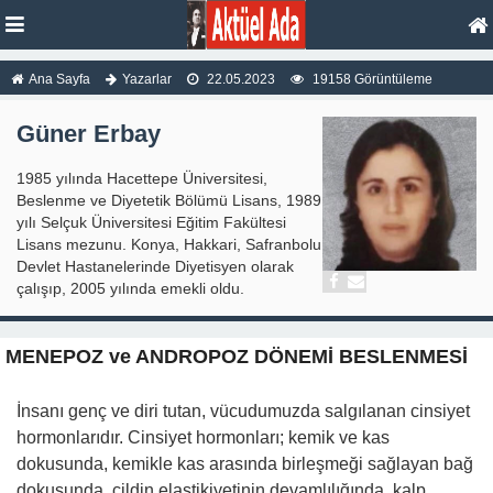
Ana Sayfa
Yazarlar
22.05.2023
19158 Görüntüleme
Güner Erbay
1985 yılında Hacettepe Üniversitesi,
Beslenme ve Diyetetik Bölümü Lisans, 1989
yılı Selçuk Üniversitesi Eğitim Fakültesi
Lisans mezunu. Konya, Hakkari, Safranbolu
Devlet Hastanelerinde Diyetisyen olarak
çalışıp, 2005 yılında emekli oldu.
MENEPOZ ve ANDROPOZ DÖNEMİ BESLENMESİ
İnsanı genç ve diri tutan, vücudumuzda salgılanan cinsiyet
hormonlarıdır. Cinsiyet hormonları; kemik ve kas
dokusunda, kemikle kas arasında birleşmeği sağlayan bağ
dokusunda, cildin elastikiyetinin devamlılığında, kalp