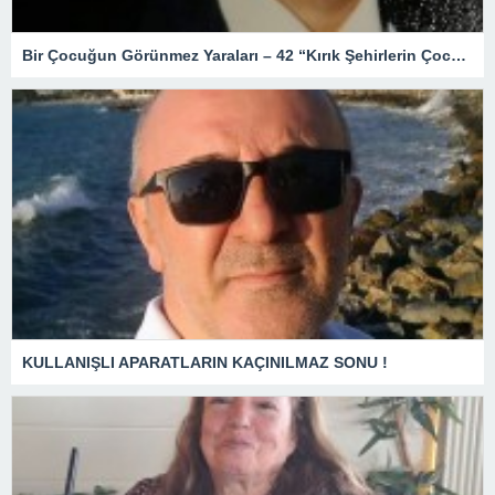
Bir Çocuğun Görünmez Yaraları – 42 “Kırık Şehirlerin Çocukları”
KULLANIŞLI APARATLARIN KAÇINILMAZ SONU !