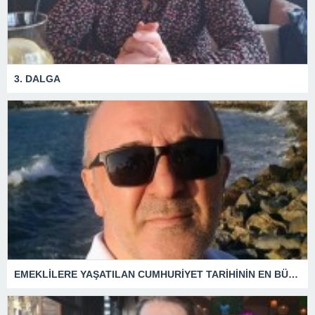
3. DALGA
EMEKLİLERE YAŞATILAN CUMHURİYET TARİHİNİN EN BÜYÜK ZULMÜNÜN DERİN ANALİZİ !