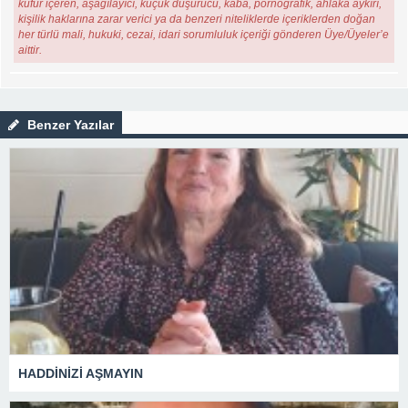
küfür içeren, aşağılayıcı, küçük düşürücü, kaba, pornografik, ahlaka aykırı,
kişilik haklarına zarar verici ya da benzeri niteliklerde içeriklerden doğan
her türlü mali, hukuki, cezai, idari sorumluluk içeriği gönderen Üye/Üyeler’e
aittir.
Benzer Yazılar
HADDİNİZİ AŞMAYIN