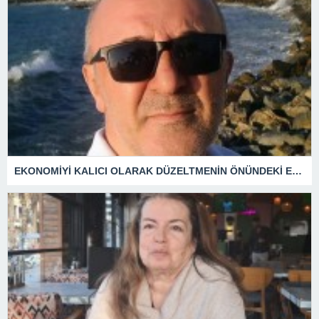
EKONOMİYİ KALICI OLARAK DÜZELTMENİN ÖNÜNDEKİ EN BÜYÜK ENGEL !