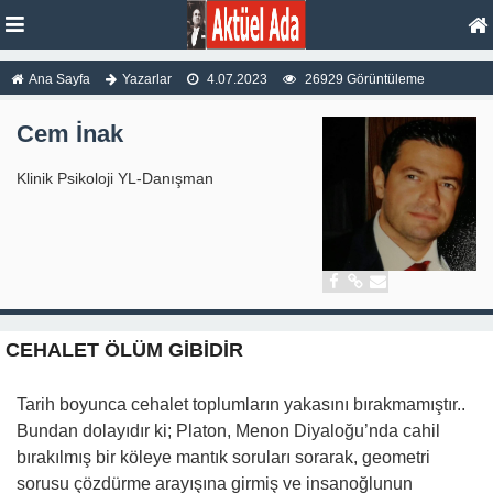
Ana Sayfa
Yazarlar
4.07.2023
26929 Görüntüleme
Cem İnak
Klinik Psikoloji YL-Danışman
CEHALET ÖLÜM GİBİDİR
Tarih boyunca cehalet toplumların yakasını bırakmamıştır..
Bundan dolayıdır ki; Platon, Menon Diyaloğu’nda cahil
bırakılmış bir köleye mantık soruları sorarak, geometri
sorusu çözdürme arayışına girmiş ve insanoğlunun