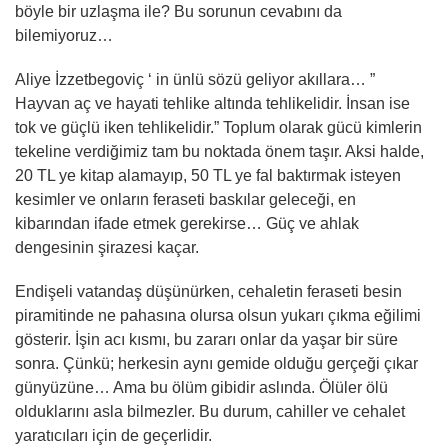
böyle bir uzlaşma ile? Bu sorunun cevabını da
bilemiyoruz…
Aliye İzzetbegoviç ‘ in ünlü sözü geliyor akıllara… ”
Hayvan aç ve hayati tehlike altında tehlikelidir. İnsan ise
tok ve güçlü iken tehlikelidir.” Toplum olarak gücü kimlerin
tekeline verdiğimiz tam bu noktada önem taşır. Aksi halde,
20 TL ye kitap alamayıp, 50 TL ye fal baktırmak isteyen
kesimler ve onların feraseti baskılar geleceği, en
kibarından ifade etmek gerekirse… Güç ve ahlak
dengesinin şirazesi kaçar.
Endişeli vatandaş düşünürken, cehaletin feraseti besin
piramitinde ne pahasına olursa olsun yukarı çıkma eğilimi
gösterir. İşin acı kısmı, bu zararı onlar da yaşar bir süre
sonra. Çünkü; herkesin aynı gemide olduğu gerçeği çıkar
günyüzüne… Ama bu ölüm gibidir aslında. Ölüler ölü
olduklarını asla bilmezler. Bu durum, cahiller ve cehalet
yaratıcıları için de geçerlidir.