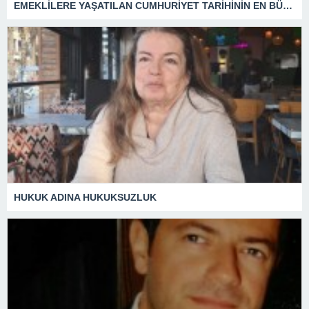
EMEKLİLERE YAŞATILAN CUMHURİYET TARİHİNİN EN BÜYÜK ZULMÜNÜN DERİN ANALİZİ !
HUKUK ADINA HUKUKSUZLUK