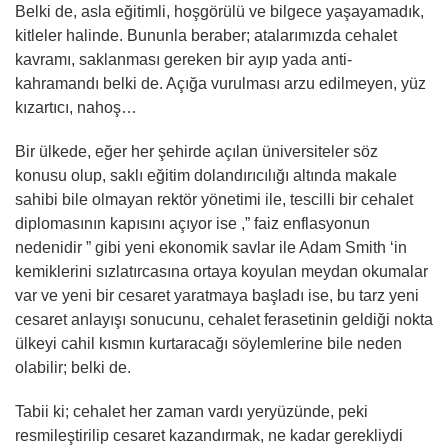
Belki de, asla eğitimli, hoşgörülü ve bilgece yaşayamadık,
kitleler halinde. Bununla beraber; atalarımızda cehalet
kavramı, saklanması gereken bir ayıp yada anti-
kahramandı belki de. Açığa vurulması arzu edilmeyen, yüz
kızartıcı, nahoş…
Bir ülkede, eğer her şehirde açılan üniversiteler söz
konusu olup, saklı eğitim dolandırıcılığı altında makale
sahibi bile olmayan rektör yönetimi ile, tescilli bir cehalet
diplomasının kapısını açıyor ise ,” faiz enflasyonun
nedenidir ” gibi yeni ekonomik savlar ile Adam Smith ‘in
kemiklerini sızlatırcasına ortaya koyulan meydan okumalar
var ve yeni bir cesaret yaratmaya başladı ise, bu tarz yeni
cesaret anlayışı sonucunu, cehalet ferasetinin geldiği nokta
ülkeyi cahil kısmın kurtaracağı söylemlerine bile neden
olabilir; belki de.
Tabii ki; cehalet her zaman vardı yeryüzünde, peki
resmileştirilip cesaret kazandırmak, ne kadar gerekliydi