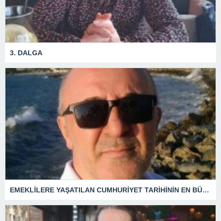
3. DALGA
EMEKLİLERE YAŞATILAN CUMHURİYET TARİHİNİN EN BÜYÜK ZULMÜNÜN DERİN ANALİZİ !