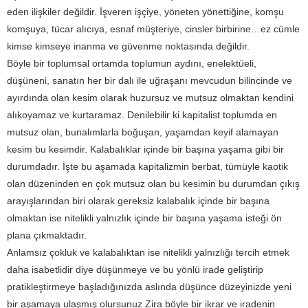
eden ilişkiler değildir. İşveren işçiye, yöneten yönettiğine, komşu
komşuya, tücar alıcıya, esnaf müşteriye, cinsler birbirine…ez cümle
kimse kimseye inanma ve güvenme noktasında değildir.
Böyle bir toplumsal ortamda toplumun aydını, enelektüeli,
düşüneni, sanatın her bir dalı ile uğraşanı mevcudun bilincinde ve
ayırdında olan kesim olarak huzursuz ve mutsuz olmaktan kendini
alıkoyamaz ve kurtaramaz. Denilebilir ki kapitalist toplumda en
mutsuz olan, bunalımlarla boğuşan, yaşamdan keyif alamayan
kesim bu kesimdir. Kalabalıklar içinde bir başına yaşama gibi bir
durumdadır. İşte bu aşamada kapitalizmin berbat, tümüyle kaotik
olan düzeninden en çok mutsuz olan bu kesimin bu durumdan çıkış
arayışlarından biri olarak gereksiz kalabalık içinde bir başına
olmaktan ise nitelikli yalnızlık içinde bir başına yaşama isteği ön
plana çıkmaktadır.
Anlamsız çokluk ve kalabalıktan ise nitelikli yalnızlığı tercih etmek
daha isabetlidir diye düşünmeye ve bu yönlü irade geliştirip
pratikleştirmeye başladığınızda aslında düşünce düzeyinizde yeni
bir aşamaya ulaşmış olursunuz Zira böyle bir ikrar ve iradenin