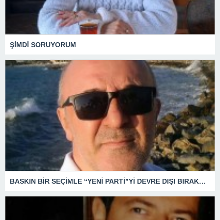
ŞİMDİ SORUYORUM
BASKIN BİR SEÇİMLE “YENİ PARTİ”Yİ DEVRE DIŞI BIRAKMAK İÇİN DÜĞMEYE Mİ BASILDI?