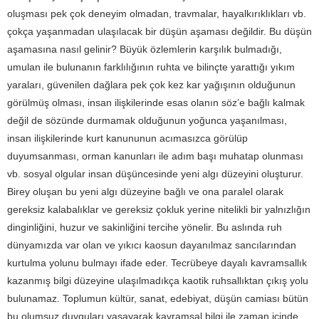
oluşması pek çok deneyim olmadan, travmalar, hayalkırıklıkları vb.
çokça yaşanmadan ulaşılacak bir düşün aşaması değildir. Bu düşün
aşamasına nasıl gelinir? Büyük özlemlerin karşılık bulmadığı,
umulan ile bulunanın farklılığının ruhta ve bilinçte yarattığı yıkım
yaraları, güvenilen dağlara pek çok kez kar yağışının olduğunun
görülmüş olması, insan ilişkilerinde esas olanın söz’e bağlı kalmak
değil de sözünde durmamak olduğunun yoğunca yaşanılması,
insan ilişkilerinde kurt kanununun acımasızca görülüp
duyumsanması, orman kanunları ile adım başı muhatap olunması
vb. sosyal olgular insan düşüncesinde yeni algı düzeyini oluşturur.
Birey oluşan bu yeni algı düzeyine bağlı ve ona paralel olarak
gereksiz kalabalıklar ve gereksiz çokluk yerine nitelikli bir yalnızlığın
dinginliğini, huzur ve sakinliğini tercihe yönelir. Bu aslında ruh
dünyamızda var olan ve yıkıcı kaosun dayanılmaz sancılarından
kurtulma yolunu bulmayı ifade eder. Tecrübeye dayalı kavramsallık
kazanmış bilgi düzeyine ulaşılmadıkça kaotik ruhsallıktan çıkış yolu
bulunamaz. Toplumun kültür, sanat, edebiyat, düşün camiası bütün
bu olumsuz duyguları yaşayarak kavramsal bilgi ile zaman içinde