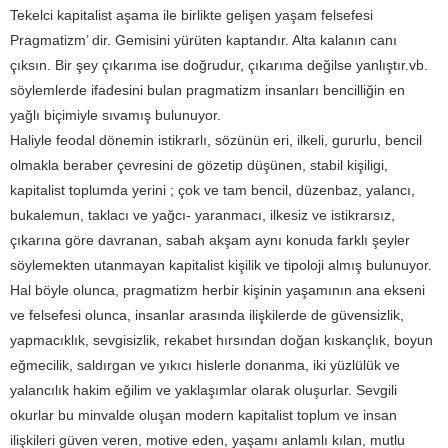
Tekelci kapitalist aşama ile birlikte gelişen yaşam felsefesi
Pragmatizm’ dir. Gemisini yürüten kaptandır. Alta kalanın canı
çıksın. Bir şey çıkarıma ise doğrudur, çıkarıma değilse yanlıştır.vb.
söylemlerde ifadesini bulan pragmatizm insanları bencilliğin en
yağlı biçimiyle sıvamış bulunuyor.
Haliyle feodal dönemin istikrarlı, sözünün eri, ilkeli, gururlu, bencil
olmakla beraber çevresini de gözetip düşünen, stabil kişiligi,
kapitalist toplumda yerini ; çok ve tam bencil, düzenbaz, yalancı,
bukalemun, taklacı ve yağcı- yaranmacı, ilkesiz ve istikrarsız,
çıkarına göre davranan, sabah akşam aynı konuda farklı şeyler
söylemekten utanmayan kapitalist kişilik ve tipoloji almış bulunuyor.
Hal böyle olunca, pragmatizm herbir kişinin yaşamının ana ekseni
ve felsefesi olunca, insanlar arasında ilişkilerde de güvensizlik,
yapmacıklık, sevgisizlik, rekabet hırsından doğan kıskançlık, boyun
eğmecilik, saldırgan ve yıkıcı hislerle donanma, iki yüzlülük ve
yalancılık hakim eğilim ve yaklaşımlar olarak oluşurlar. Sevgili
okurlar bu minvalde oluşan modern kapitalist toplum ve insan
ilişkileri güven veren, motive eden, yaşamı anlamlı kılan, mutlu