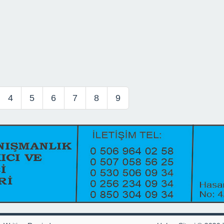
4
5
6
7
8
9