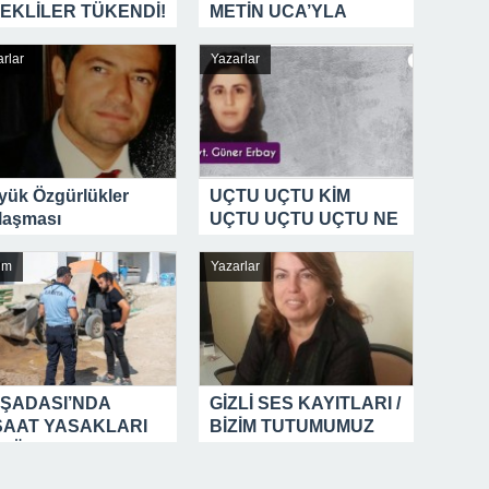
EKLİLER TÜKENDİ!
METİN UCA’YLA
KAHKAHA TUFANI
rlar
Yazarlar
yük Özgürlükler
UÇTU UÇTU KİM
laşması
UÇTU UÇTU UÇTU NE
UÇTU
im
Yazarlar
ŞADASI’NDA
GİZLİ SES KAYITLARI /
ŞAAT YASAKLARI
BİZİM TUTUMUMUZ
RÜYOR