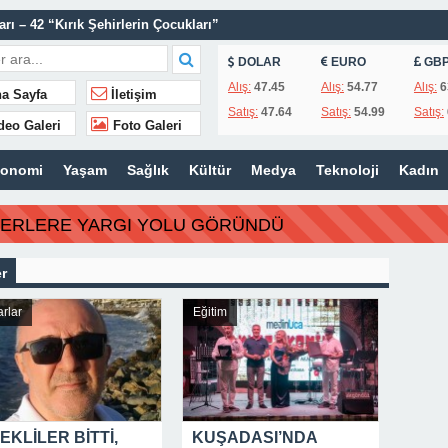
ı – 42 “Kırık Şehirlerin Çocukları”
AÇINILMAZ SONU !
DOLAR
EURO
GB
 AÇIKLAMALAR
Alış:
47.45
Alış:
54.77
Alış:
6
a Sayfa
İletişim
Satış:
47.64
Satış:
54.99
Satış:
ILIR
deo Galeri
Foto Galeri
IN’A YANIT GECİKMEDİ
konomi
Yaşam
Sağlık
Kültür
Medya
Teknoloji
Kadın
ZMETİNİ SÜRDÜRÜYOR
N HATIRALARI OYUNCAK MÜZESİNDE HAYAT BULACAK
BERLERE YARGI YOLU GÖRÜNDÜ
 TEMMUZ MECLİSİNDE YEREL İŞLETMELERE ANLAMLI DESTEK
r
İSİ’NDEN ÖNEMLİ KARARLAR
rlar
Eğitim
EKLİLER BİTTİ,
KUŞADASI’NDA