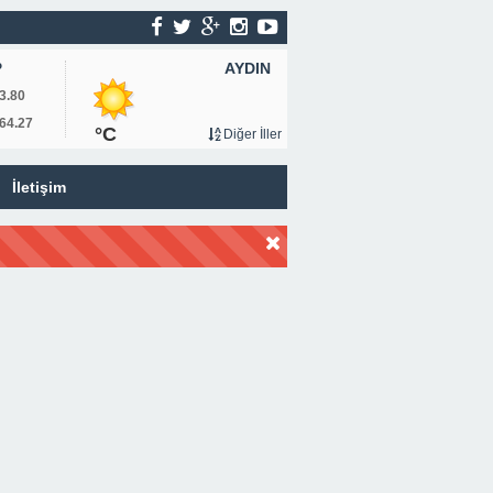
AYDIN
P
3.80
64.27
°C
Diğer İller
İletişim