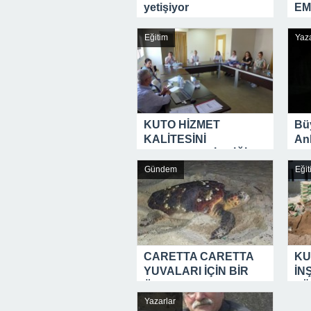
yetişiyor
EM
Eğitim
Yaza
KUTO HİZMET
Bü
KALİTESİNİ
An
BELGELENDİRDİĞİ
TSE DENETİMİNDEN
Gündem
Eğit
BAŞARIYLA GEÇTİ
CARETTA CARETTA
KU
YUVALARI İÇİN BİR
İN
ÖNLEM DAHA
SÜ
Yazarlar