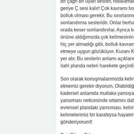
bir çağrı bir uyarı sesidir, nidalam
geriye Ç sesi kalır! Çok kavramı bo
bolluk olması gerekir. Bu sınırlanmı
sonlandırma sesleridir. Onlar herha
orada keser sonlandırırlar. Ayrıca k
önüne aldığımızda çok kelimesinin 
hiç yer almadığı gibi, bolluk kavra
etmeye uygun gözüküyor. Kuranı Ker
yer alır. Bu seslerin anlamı açıklan
ilahi planda neleri harekete geçirdi
Son olarak konuşmalarımızda kelim
etmemiz gerekir diyorum. Olabildi
kadersel anlamda mutlaka yansıyac
yansıması neticesinde ortamını daha
evrensel plandaki yansıması, kelime
kelimelerimiz bir karaltıysa hayatı
gönderiyorum!!