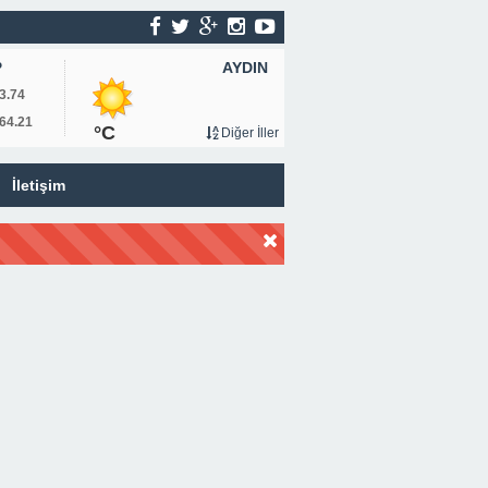
AYDIN
P
3.74
64.21
°C
Diğer İller
İletişim