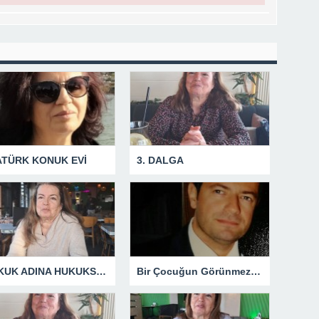
ATÜRK KONUK EVİ
3. DALGA
HUKUK ADINA HUKUKSUZLUK
Bir Çocuğun Görünmez Yaraları – 42 “Kırık Şehirlerin Çocukları”