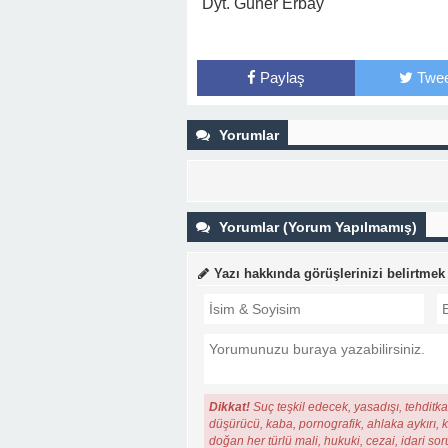
Dyt. Güner Erbay
Paylaş
Twee
Yorumlar
Yorumlar (Yorum Yapılmamış)
Yazı hakkında görüşlerinizi belirtmek
Dikkat!
Suç teşkil edecek, yasadışı, tehditkar
düşürücü, kaba, pornografik, ahlaka aykırı, ki
doğan her türlü mali, hukuki, cezai, idari so