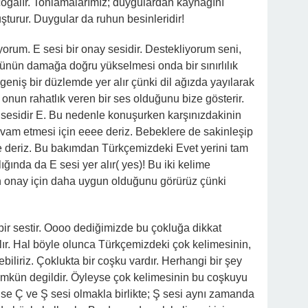
çoğalır. Tonlamalarımız; duygulardan kaynağını
turur. Duygular da ruhun besinleridir!
orum. E sesi bir onay sesidir. Destekliyorum seni,
künün damağa doğru yükselmesi onda bir sınırlılık
k geniş bir düzlemde yer alır çünki dil ağızda yayılarak
 onun rahatlık veren bir ses olduğunu bize gösterir.
y sesidir E. Bu nedenle konuşurken karşınızdakinin
am etmesi için eeee deriz. Bebeklere de sakinleşip
-e deriz. Bu bakımdan Türkçemizdeki Evet yerini tam
lığında da E sesi yer alır( yes)! Bu iki kelime
nin onay için daha uygun olduğunu görürüz çünki
bir sestir. Oooo dediğimizde bu çokluğa dikkat
lır. Hal böyle olunca Türkçemizdeki çok kelimesinin,
iliriz. Çoklukta bir coşku vardır. Herhangi bir şey
kün degildir. Öyleyse çok kelimesinin bu coşkuyu
ise Ç ve Ş sesi olmakla birlikte; Ş sesi aynı zamanda