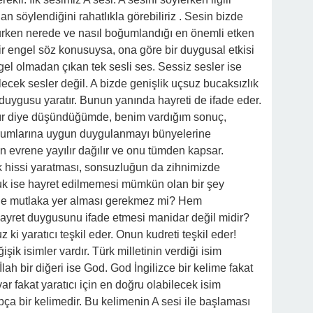
n söylendiğini rahatlıkla görebiliriz . Sesin bizde
urken nerede ve nasıl boğumlandığı en önemli etken
 engel söz konusuysa, ona göre bir duygusal etkisi
gel olmadan çıkan tek sesli ses. Sessiz sesler ise
ecek sesler değil. A bizde genişlik uçsuz bucaksızlık
duygusu yaratır. Bunun yanında hayreti de ifade eder.
atır diye düşündüğümde, benim vardığım sonuç,
durumlarına uygun duygulanmayı bünyelerine
n evrene yayılır dağılır ve onu tümden kapsar.
ik hissi yaratması, sonsuzluğun da zihnimizde
uk ise hayret edilmemesi mümkün olan bir şey
inde mutlaka yer alması gerekmez mi? Hem
ayret duygusunu ifade etmesi manidar değil midir?
ki yaratıcı teşkil eder. Onun kudreti teşkil eder!
şik isimler vardır. Türk milletinin verdiği isim
 İlah bir diğeri ise God. God İngilizce bir kelime fakat
 fakat yaratıcı için en doğru olabilecek isim
ça bir kelimedir. Bu kelimenin A sesi ile başlaması