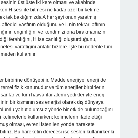
sesinin üst üste iki kere olması ve akabinde
ken H sesi ile bitmesi ne kadar özel bir kelime
tek tek baktığımızda A her şeyi onun yaratmış
fedici vasfının olduğunu ve L nin tekrarı affının
cılığının enginliğini ve kendimizi ona bırakmamızın
diği ferahlığını, H ise canlılığı oluşturduğunu,
nefesi yarattığını anlatır bizlere. İşte bu nedenle tüm
lmeden kullanılır!
iler birbirine dönüşebilir. Madde enerjiye, enerji de
temel fizik kanunudur ve tüm enerjiler birbirlerini
nsanlar ve tüm hayvanlar alemi yedikleriyle enerji
nin bir kısmının ses enerjisi olarak dış dünyaya
a olumlu yahut olumsuz yönde bir etkide bulunacağını
i kelimelerle kullanırken; kelimelerin ifade ettiği
muş olması, evreni istenilen yönde harekete
iliriz. Bu hareketin derecesi ise sesleri kullanırkenki