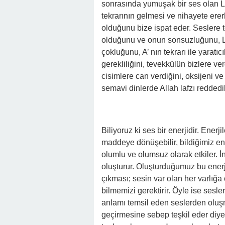
sonrasında yumuşak bir ses olan L 
tekrarının gelmesi ve nihayete erer
olduğunu bize ispat eder. Seslere 
olduğunu ve onun sonsuzluğunu, L af
çokluğunu, A’ nın tekrarı ile yaratı
gerekliliğini, tevekkülün bizlere ver
cisimlere can verdiğini, oksijeni ve 
semavi dinlerde Allah lafzı reddedi
Biliyoruz ki ses bir enerjidir. Enerj
maddeye dönüşebilir, bildiğimiz en 
olumlu ve olumsuz olarak etkiler. İ
oluşturur. Oluşturduğumuz bu enerji
çıkması; sesin var olan her varlığ
bilmemizi gerektirir. Öyle ise sesler
anlamı temsil eden seslerden oluş
geçirmesine sebep teşkil eder diyeb