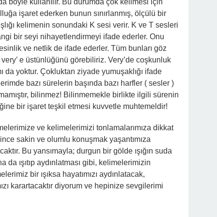
ada böyle kullanılır. Bu durumda çok kelimesi için
lluğa işaret ederken bunun sınırlanmış, ölçülü bir
şlığı kelimenin sonundaki K sesi verir. K ve T sesleri
ngi bir seyi nihayetlendirmeyi ifade ederler. Onu
esinlik ve netlik de ifade ederler. Tüm bunları göz
very’ e üstünlüğünü görebiliriz. Very’de coşkunluk
mı da yoktur. Çokluktan ziyade yumuşaklığı ifade
imde bazı sürelerin başında bazı harfler ( sesler )
mamıştır, bilinmez! Bilinmemekle birlikte ilgili sürenin
ğine bir işaret teşkil etmesi kuvvetle muhtemeldir!
elerimize ve kelimelerimizi tonlamalarımıza dikkat
ğince sakin ve olumlu konuşmak yaşantımıza
aktır. Bu yansımayla; durgun bir gölde ışığın suda
 da ışıtıp aydınlatması gibi, kelimelerimizin
lerimiz bir ışıksa hayatımızı aydınlatacak,
mızı karartacaktır diyorum ve hepinize sevgilerimi