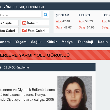
E YÖNELİK SUÇ DUYURUSU
ASINA EFE İBRİKOĞLU’NUN ADI VERİLDİ
DOLAR
EURO
GB
Alış:
47.48
Alış:
54.73
Alış:
6
a Sayfa
İletişim
Satış:
47.67
Satış:
54.95
Satış:
deo Galeri
Foto Galeri
MHURİYET TARİHİNİN EN BÜYÜK ZULMÜNÜN DERİN ANALİZİ !
konomi
Yaşam
Sağlık
Kültür
Medya
Teknoloji
Kadın
İTLERİ UNUTULMADI
BERLERE YARGI YOLU GÖRÜNDÜ
K
1810 Görüntüleme
Beslenme ve Diyetetik Bölümü Lisans,
akültesi Lisans mezunu. Konya,
nde Diyetisyen olarak çalışıp, 2005