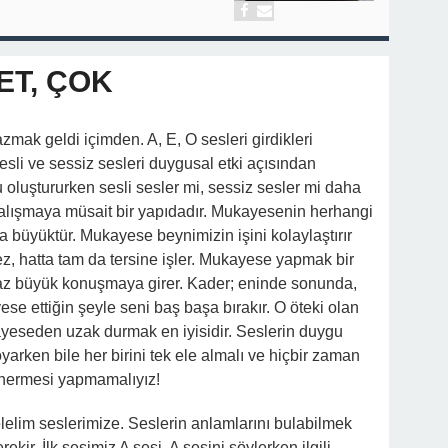
ET, ÇOK
mak geldi içimden. A, E, O sesleri girdikleri
esli ve sessiz sesleri duygusal etki açısından
luştururken sesli sesler mi, sessiz sesler mi daha
çalışmaya müsait bir yapıdadır. Mukayesenin herhangi
a büyüktür. Mukayese beynimizin işini kolaylaştırır
mez, hatta tam da tersine işler. Mukayese yapmak bir
iraz büyük konuşmaya girer. Kader; eninde sonunda,
se ettiğin şeyle seni baş başa bırakır. O öteki olan
ayeseden uzak durmak en iyisidir. Seslerin duygu
yarken bile her birini tek ele almalı ve hiçbir zaman
 önermesi yapmamalıyız!
elelim seslerimize. Seslerin anlamlarını bulabilmek
kir. İlk sesimiz A sesi. A sesini söylerken ilgili