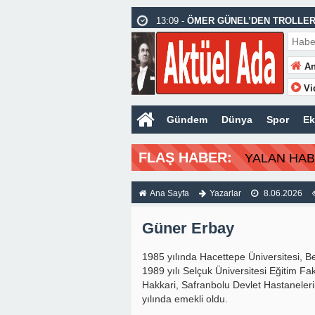
13:09 -
ÖMER GÜNEL’DEN TROLLER
10:36 -
YENİLENEN BASKETBOL SAH
09:34 -
3. DALGA
An
11:58 -
ZENGİN SEVİCİLİĞİ
Vi
11:47 -
EMEKLİLERE YAŞATILAN CU
Gündem
Dünya
Spor
E
11:37 -
HAYATA DEĞER KATMAK
10:37 -
KUŞADASI’NDA GÖREV ŞEH
FLAŞ HABER:
YALAN HA
09:59 -
HUKUK ADINA HUKUKSUZLU
10:06 -
SİYASİ BOŞLUK
Ana Sayfa
Yazarlar
8.06.2026
Güner Erbay
1985 yılında Hacettepe Üniversitesi, 
1989 yılı Selçuk Üniversitesi Eğitim F
Hakkari, Safranbolu Devlet Hastaneleri
yılında emekli oldu.