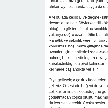
tonlamalarımıza göre azalır yahut 
alırken aynı zamanda duygu da oluş
A yı burada kesip E’ye geçmek istiy
devam et sesidir. Söylerken dil kö
olduğunu gösterir fakat bu sınırlılı
yukarıya doğru uzanır. Dilin bu hali
Rahatlık ve sakinlik veren bir ona
konuşması hoşumuza gittiğinde dev
uymaları için ninnilerimizde e-e-e
bulmuş bir kelimedir İngilizce karşı
karşılaştırıldığında evet kelimesi
kelimede başlangıçta yer alır.
O’ya gelirsek; o çokluk ifade eden 
çekeriz. O sesinde beğeni de yer a
çok kavramına cuk oturduğunu göreb
çoğaltmadan coşku oluşturmak müm
da içermesi gerekir. Coşku sesleri 