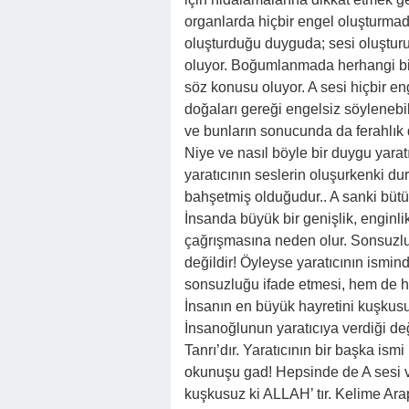
organlarda hiçbir engel oluşturmada
oluşturduğu duyguda; sesi oluştur
oluyor. Boğumlanmada herhangi bir
söz konusu oluyor. A sesi hiçbir en
doğaları gereği engelsiz söylenebil
ve bunların sonucunda da ferahlık 
Niye ve nasıl böyle bir duygu yar
yaratıcının seslerin oluşurkenki 
bahşetmiş olduğudur.. A sanki bütü
İnsanda büyük bir genişlik, enginl
çağrışmasına neden olur. Sonsuzl
değildir! Öyleyse yaratıcının ism
sonsuzluğu ifade etmesi, hem de h
İnsanın en büyük hayretini kuşkusuz 
İnsanoğlunun yaratıcıya verdiği deği
Tanrı’dır. Yaratıcının bir başka ismi
okunuşu gad! Hepsinde de A sesi var
kuşkusuz ki ALLAH’ tır. Kelime Arap