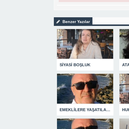
Benzer Yazılar
SİYASİ BOŞLUK
AT
EMEKLİLERE YAŞATILAN CUMHURİYET TARİHİNİN EN BÜYÜK ZULMÜNÜN DERİN ANALİZİ !