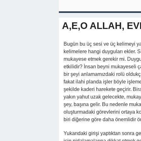
A,E,O ALLAH, EV
Bugün bu üç sesi ve üç kelimeyi yaz
kelimelere hangi duyguları ekler. S
mukayese etmek gerekir mi. Duygu o
etkilidir? İnsan beyni mukayeseli 
bir şeyi anlamamızdaki rolü oldukç
fakat ilahi planda işler böyle işle
şekilde kaderi harekete geçirir. B
yakın yahut uzak gelecekte, mukaye
şey, başına gelir. Bu nedenle muk
oluşturmadaki görevlerini ortaya ko
biri diğerine göre daha önemlidir
Yukarıdaki girişi yaptıktan sonra g
için nidalamalarına dikkat etmek gere