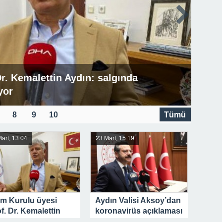
Dr. Kemalettin Aydın: salgında
yor
8
9
10
Tümü
art, 13:04
23 Mart, 15:19
im Kurulu üyesi
Aydın Valisi Aksoy’dan
f. Dr. Kemalettin
koronavirüs açıklaması
ın: salgında