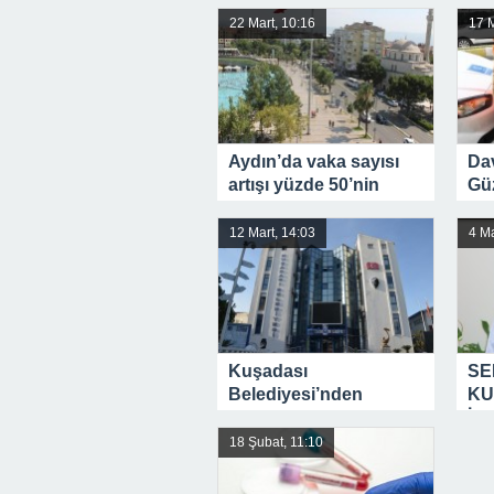
tsu
22 Mart, 10:16
17 M
ya
Aydın’da vaka sayısı
Dav
artışı yüzde 50’nin
Güz
üzerine çıktı
den
ger
12 Mart, 14:03
4 Ma
Kuşadası
SE
Belediyesi’nden
KU
manidar açıklama
İŞ
AÇ
18 Şubat, 11:10