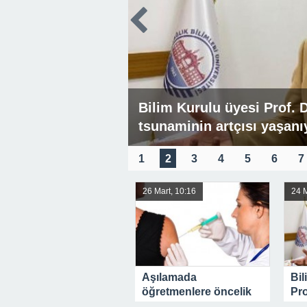
Bilim Kurulu üyesi Prof. 
tsunaminin artçısı yaşanı
1
2
3
4
5
6
7
26 Mart, 10:16
24 M
Aşılamada
Bil
öğretmenlere öncelik
Pro
verilecek
Ayd