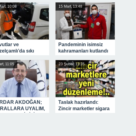
naminin artçısı
art, 10:08
15 Mart, 13:48
şanıyor
utlar ve
Pandeminin isimsiz
elçamlı’da sıkı
kahramanları kutlandı
etimler
çekleştirildi
rt, 11:05
23 Şubat, 13:35
RDAR AKDOĞAN;
Taslak hazırlandı:
RALLARA UYALIM,
Zincir marketler sigara
LETMELERİMİZİ
ve elektronik eşya
IK TUTALIM
satamayacak