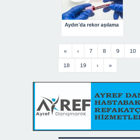
Aydın’da rekor aşılama
«
‹
7
8
9
10
18
19
›
»