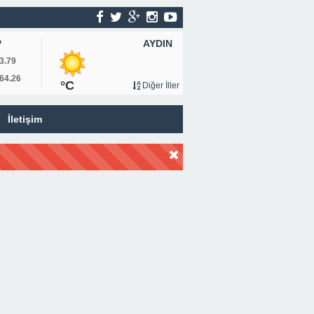
AYDIN
P
3.79
64.26
°C
Diğer İller
İletişim