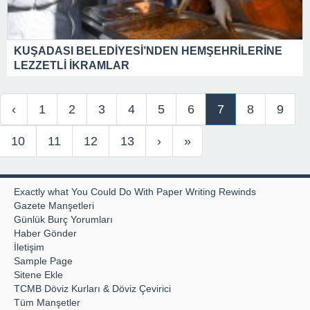
KUŞADASI BELEDİYESİ’NDEN HEMŞEHRİLERİNE
LEZZETLİ İKRAMLAR
‹
1
2
3
4
5
6
7
8
9
10
11
12
13
›
»
Exactly what You Could Do With Paper Writing Rewinds
Gazete Manşetleri
Günlük Burç Yorumları
Haber Gönder
İletişim
Sample Page
Sitene Ekle
TCMB Döviz Kurları & Döviz Çevirici
Tüm Manşetler