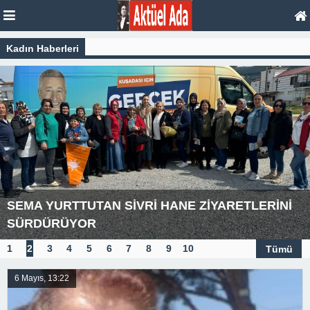
Kadın Haberleri
SEMA YURTTUTAN SİVRİ HANE ZİYARETLERİNİ
SÜRDÜRÜYOR
1
2
3
4
5
6
7
8
9
10
Tümü
6 Mayıs, 13:22